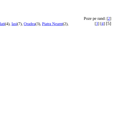
Poze pe rand: [
2
]
[5]
[
3
] [
4
]
ati
(4),
Iasi
(7),
Oradea
(3),
Piatra Neamt
(2),