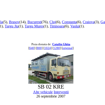
la
(5),
Brasov
(14),
Bucuresti
(76),
Cluj
(6),
Constanta
(6),
Craiova
(3),
Gal
(1),
Targu Jiu
(1),
Targu Mures
(1),
Timisoara
(6),
Vaslui
(1).
Poza donata de:
Catalin Ghita
[
640
] [
800
] [
1024
] [
1280
] [
original
]
SB 02 KRE
Alte vehicule
Interventii
26 septembrie 2007