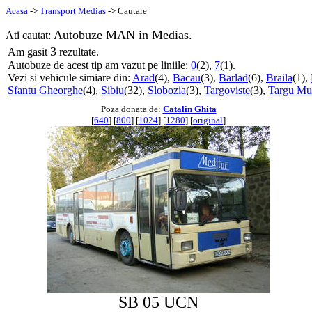
Acasa
->
Transport Medias
-> Cautare
Autobuze MAN in Medias.
Ati cautat:
3
Am gasit
rezultate.
Autobuze de acest tip am vazut pe liniile:
0
(2),
7
(1).
Vezi si vehicule simiare din:
Arad
(4),
Bacau
(3),
Barlad
(6),
Braila
(1),
Sfantu Gheorghe
(4),
Sibiu
(32),
Slobozia
(3),
Targoviste
(3),
Targu Mu
Poza donata de:
Catalin Ghita
[
640
] [
800
] [
1024
] [
1280
] [
original
]
SB 05 UCN