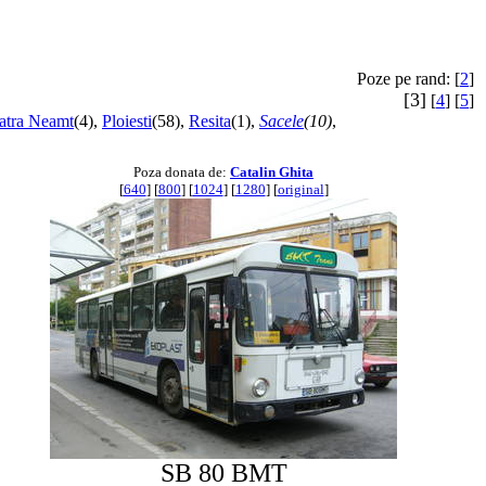
Poze pe rand: [
2
]
[3]
[
4
] [
5
]
atra Neamt
(4),
Ploiesti
(58),
Resita
(1),
Sacele
(10)
,
Poza donata de:
Catalin Ghita
[
640
] [
800
] [
1024
] [
1280
] [
original
]
SB 80 BMT