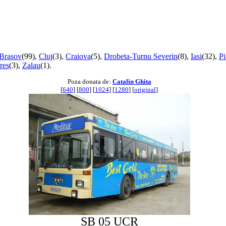
Brasov
(99),
Cluj
(3),
Craiova
(5),
Drobeta-Turnu Severin
(8),
Iasi
(32),
Pi
res
(3),
Zalau
(1).
Poza donata de:
Catalin Ghita
[
640
] [
800
] [
1024
] [
1280
] [
original
]
SB 05 UCR