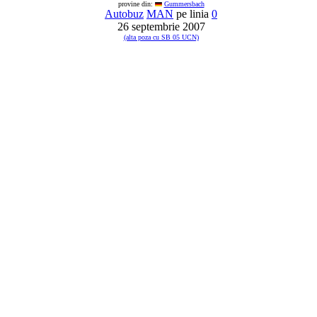
provine din:
Gummersbach
Autobuz
MAN
pe linia
0
26 septembrie 2007
(alta poza cu SB 05 UCN)