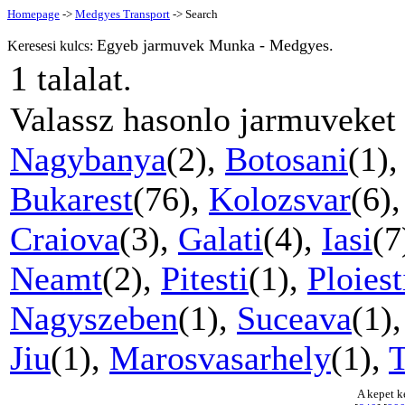
Homepage
->
Medgyes Transport
-> Search
Egyeb jarmuvek Munka - Medgyes.
Keresesi kulcs:
1
talalat.
Valassz hasonlo jarmuveket
Nagybanya
(2),
Botosani
(1)
Bukarest
(76),
Kolozsvar
(6)
Craiova
(3),
Galati
(4),
Iasi
(7
Neamt
(2),
Pitesti
(1),
Ploiest
Nagyszeben
(1),
Suceava
(1)
Jiu
(1),
Marosvasarhely
(1),
A kepet k