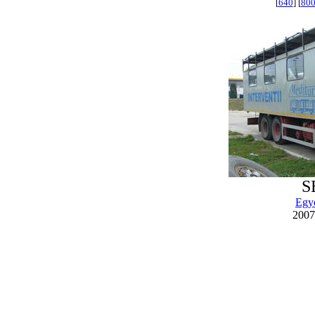
[
640
] [
80
S
Egy
2007