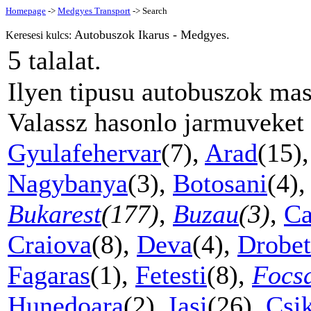
Homepage
->
Medgyes Transport
-> Search
Autobuszok Ikarus - Medgyes.
Keresesi kulcs:
5
talalat.
Ilyen tipusu autobuszok mas
Valassz hasonlo jarmuveket
Gyulafehervar
(7),
Arad
(15)
Nagybanya
(3),
Botosani
(4)
Bukarest
(177)
,
Buzau
(3)
,
Ca
Craiova
(8),
Deva
(4),
Drobet
Fagaras
(1),
Fetesti
(8),
Focs
Hunedoara
(2),
Iasi
(26),
Csi