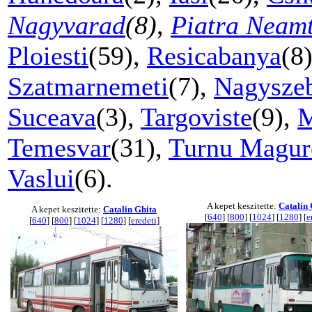
Nagyvarad
(8)
,
Piatra Neam
Ploiesti
(59),
Resicabanya
(8
Szatmarnemeti
(7),
Nagysze
Suceava
(3),
Targoviste
(9),
M
Temesvar
(31),
Turnu Magur
Vaslui
(6).
A kepet keszitette:
Catalin 
A kepet keszitette:
Catalin Ghita
[
640
] [
800
] [
1024
] [
1280
] [
e
[
640
] [
800
] [
1024
] [
1280
] [
eredeti
]