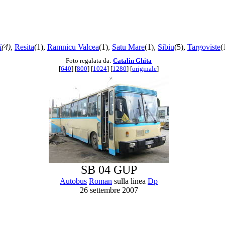
i
(4)
,
Resita
(1),
Ramnicu Valcea
(1),
Satu Mare
(1),
Sibiu
(5),
Targoviste
(
Foto regalata da:
Catalin Ghita
[
640
] [
800
] [
1024
] [
1280
] [
originale
]
SB 04 GUP
Autobus
Roman
sulla linea
Dp
26 settembre 2007